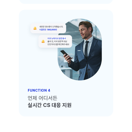
FUNCTION 4
언제 어디서든
실시간 CS 대응 지원