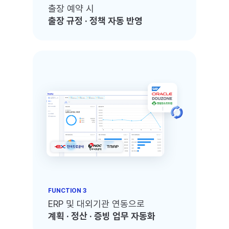
출장 예약 시
출장 규정 · 정책 자동 반영
FUNCTION 3
ERP 및 대외기관 연동으로
계획 · 정산 · 증빙 업무 자동화