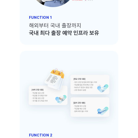
FUNCTION 1
해외부터 국내 출장까지
국내 최다 출장 예약 인프라 보유
FUNCTION 2