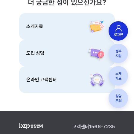
더 궁금한 점이 있으신가요?
소개자료
로그인
정부
도입 상담
지원
소개
자료
온라인 고객센터
상담
문의
고객센터
1566-7235